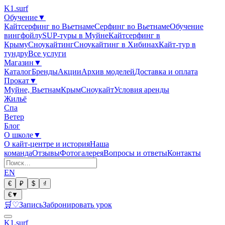
K1
.surf
Обучение
▼
Кайтсерфинг во Вьетнаме
Серфинг во Вьетнаме
Обучение
вингфойлу
SUP-туры в Муйне
Кайтсерфинг в
Крыму
Сноукайтинг
Сноукайтинг в Хибинах
Кайт-тур в
тундру
Все услуги
Магазин
▼
Каталог
Бренды
Акции
Архив моделей
Доставка и оплата
Прокат
▼
Муйне, Вьетнам
Крым
Сноукайт
Условия аренды
Жильё
Спа
Ветер
Блог
О школе
▼
О кайт-центре и история
Наша
команда
Отзывы
Фотогалерея
Вопросы и ответы
Контакты
EN
€
₽
$
₫
€
▼
🛒
♡
Запись
Забронировать урок
K1
.surf