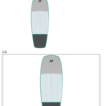
1
/
4