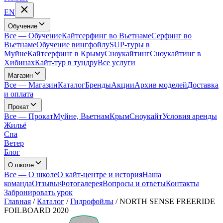
EN
Обучение
Все
—
Обучение
Кайтсерфинг во Вьетнаме
Серфинг во
Вьетнаме
Обучение вингфойлу
SUP-туры в
Муйне
Кайтсерфинг в Крыму
Сноукайтинг
Сноукайтинг в
Хибинах
Кайт-тур в тундру
Все услуги
Магазин
Все
—
Магазин
Каталог
Бренды
Акции
Архив моделей
Доставка
и оплата
Прокат
Все
—
Прокат
Муйне, Вьетнам
Крым
Сноукайт
Условия аренды
Жильё
Спа
Ветер
Блог
О школе
Все
—
О школе
О кайт-центре и история
Наша
команда
Отзывы
Фотогалерея
Вопросы и ответы
Контакты
Забронировать урок
Главная
/
Каталог
/
Гидрофойлы
/
NORTH SENSE FREERIDE
FOILBOARD 2020