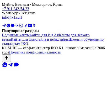
Муйне, Вьетнам · Межводное, Крым
+7 911 242-54-33
WhatsApp / Telegram
info@k1.surf
Популярные разделы
Надувные кайты
Кайты для Big Air
Кайты для лёгкого
ветра
Кайты для фристайла и вейкстайла
Школа и обучение по
стандартам IKO
K1.SURF — серф-кайт центр IKO К1 · школа и магазин с 2006
года
Политика конфиденциальности