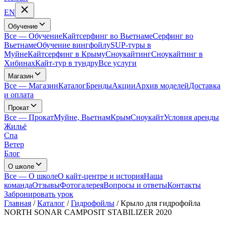
EN
Обучение
Все
—
Обучение
Кайтсерфинг во Вьетнаме
Серфинг во
Вьетнаме
Обучение вингфойлу
SUP-туры в
Муйне
Кайтсерфинг в Крыму
Сноукайтинг
Сноукайтинг в
Хибинах
Кайт-тур в тундру
Все услуги
Магазин
Все
—
Магазин
Каталог
Бренды
Акции
Архив моделей
Доставка
и оплата
Прокат
Все
—
Прокат
Муйне, Вьетнам
Крым
Сноукайт
Условия аренды
Жильё
Спа
Ветер
Блог
О школе
Все
—
О школе
О кайт-центре и история
Наша
команда
Отзывы
Фотогалерея
Вопросы и ответы
Контакты
Забронировать урок
Главная
/
Каталог
/
Гидрофойлы
/
Крыло для гидрофойла
NORTH SONAR CAMPOSIT STABILIZER 2020