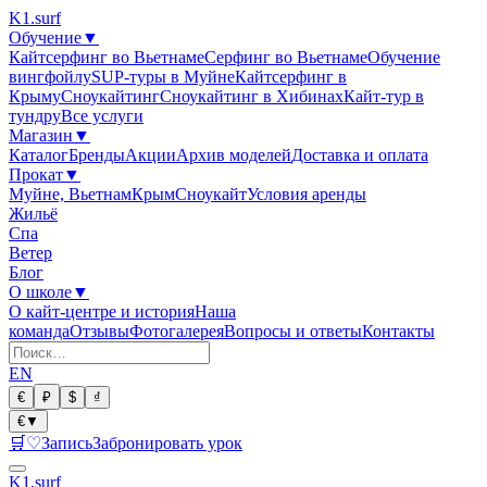
K1
.surf
Обучение
▼
Кайтсерфинг во Вьетнаме
Серфинг во Вьетнаме
Обучение
вингфойлу
SUP-туры в Муйне
Кайтсерфинг в
Крыму
Сноукайтинг
Сноукайтинг в Хибинах
Кайт-тур в
тундру
Все услуги
Магазин
▼
Каталог
Бренды
Акции
Архив моделей
Доставка и оплата
Прокат
▼
Муйне, Вьетнам
Крым
Сноукайт
Условия аренды
Жильё
Спа
Ветер
Блог
О школе
▼
О кайт-центре и история
Наша
команда
Отзывы
Фотогалерея
Вопросы и ответы
Контакты
EN
€
₽
$
₫
€
▼
🛒
♡
Запись
Забронировать урок
K1
.surf