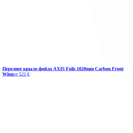
Переднее крыло фойла AXIS Foils 1020mm Carbon Front
Wing
от
521 €