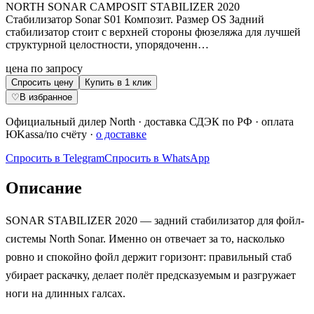
NORTH SONAR CAMPOSIT STABILIZER 2020
Стабилизатор Sonar S01 Композит. Размер OS Задний
стабилизатор стоит с верхней стороны фюзеляжа для лучшей
структурной целостности, упорядоченн…
цена по запросу
Спросить цену
Купить в 1 клик
♡
В избранное
Официальный дилер
North
·
доставка СДЭК по РФ
· оплата
ЮKassa/по счёту ·
о доставке
Спросить в Telegram
Спросить в WhatsApp
Описание
SONAR STABILIZER 2020 — задний стабилизатор для фойл-
системы North Sonar. Именно он отвечает за то, насколько
ровно и спокойно фойл держит горизонт: правильный стаб
убирает раскачку, делает полёт предсказуемым и разгружает
ноги на длинных галсах.