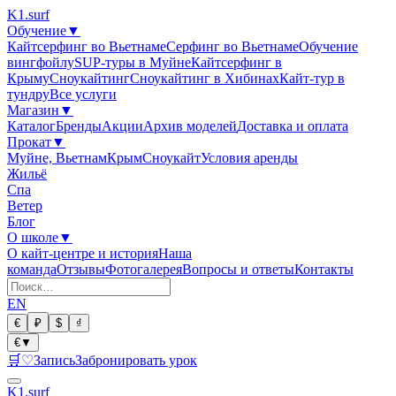
K1
.surf
Обучение
▼
Кайтсерфинг во Вьетнаме
Серфинг во Вьетнаме
Обучение
вингфойлу
SUP-туры в Муйне
Кайтсерфинг в
Крыму
Сноукайтинг
Сноукайтинг в Хибинах
Кайт-тур в
тундру
Все услуги
Магазин
▼
Каталог
Бренды
Акции
Архив моделей
Доставка и оплата
Прокат
▼
Муйне, Вьетнам
Крым
Сноукайт
Условия аренды
Жильё
Спа
Ветер
Блог
О школе
▼
О кайт-центре и история
Наша
команда
Отзывы
Фотогалерея
Вопросы и ответы
Контакты
EN
€
₽
$
₫
€
▼
🛒
♡
Запись
Забронировать урок
K1
.surf