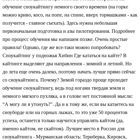
обучение сноукайтингу немного своего времени (на горке
можно криво, косо, на попе, на спине, вверх тормашками - как
получится - главное съехать). Здесь нужна небольшая
первоначальная подготовка и азы пилотирования. Подробнее
про процесс обучения мы напишем позже. Очень простые
правила! Однако, где же все-таки можно попробовать?
Сноукайтинг у подножья Хибин Где кататься на кайте? В
кайтинге выделяют два направления - зимний и летний. Но
до лета еще очень далеко, поэтому начать лучше прямо сейчас
со сноукайтинга. Почему? Зимой гораздо проще проходит
обучение сноукайтингу, ведь под ногами твердая земля и
немного мягкого пухляка, а в голове нет постоянной мысли:
“А могу ли я утонуть?”. Да и к тому же, если вы катаетесь на
сноуборде или на горных лыжах, то это уже 50 процентов
успеха, останется только научится управлять кайтом (да,
именно кайтом, не скайтом). Лучшее место в России для
сноукайтинга - Мурманская область: Териберка, Кировск,