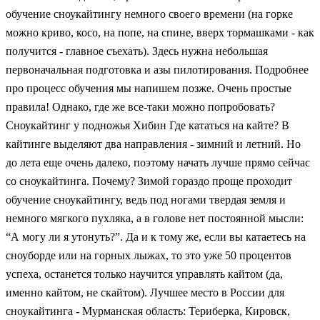
обучение сноукайтингу немного своего времени (на горке
можно криво, косо, на попе, на спине, вверх тормашками - как
получится - главное съехать). Здесь нужна небольшая
первоначальная подготовка и азы пилотирования. Подробнее
про процесс обучения мы напишем позже. Очень простые
правила! Однако, где же все-таки можно попробовать?
Сноукайтинг у подножья Хибин Где кататься на кайте? В
кайтинге выделяют два направления - зимний и летний. Но
до лета еще очень далеко, поэтому начать лучше прямо сейчас
со сноукайтинга. Почему? Зимой гораздо проще проходит
обучение сноукайтингу, ведь под ногами твердая земля и
немного мягкого пухляка, а в голове нет постоянной мысли:
“А могу ли я утонуть?”. Да и к тому же, если вы катаетесь на
сноуборде или на горных лыжах, то это уже 50 процентов
успеха, останется только научится управлять кайтом (да,
именно кайтом, не скайтом). Лучшее место в России для
сноукайтинга - Мурманская область: Териберка, Кировск,