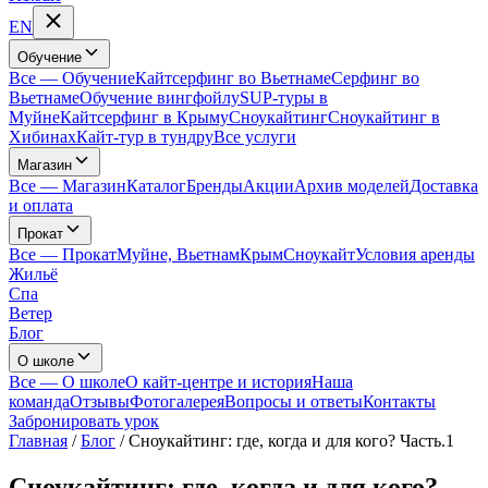
EN
Обучение
Все
—
Обучение
Кайтсерфинг во Вьетнаме
Серфинг во
Вьетнаме
Обучение вингфойлу
SUP-туры в
Муйне
Кайтсерфинг в Крыму
Сноукайтинг
Сноукайтинг в
Хибинах
Кайт-тур в тундру
Все услуги
Магазин
Все
—
Магазин
Каталог
Бренды
Акции
Архив моделей
Доставка
и оплата
Прокат
Все
—
Прокат
Муйне, Вьетнам
Крым
Сноукайт
Условия аренды
Жильё
Спа
Ветер
Блог
О школе
Все
—
О школе
О кайт-центре и история
Наша
команда
Отзывы
Фотогалерея
Вопросы и ответы
Контакты
Забронировать урок
Главная
/
Блог
/
Сноукайтинг: где, когда и для кого? Часть.1
Сноукайтинг: где, когда и для кого?