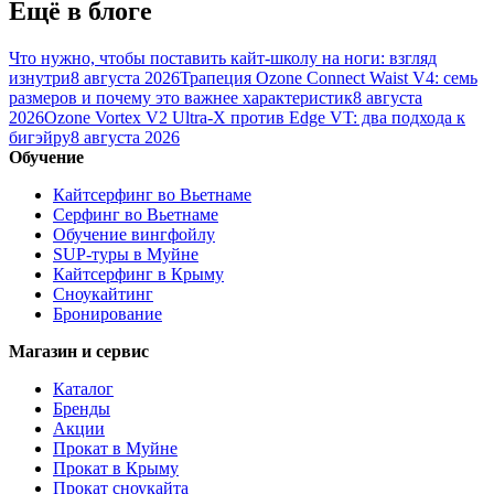
Ещё в блоге
Что нужно, чтобы поставить кайт-школу на ноги: взгляд
изнутри
8 августа 2026
Трапеция Ozone Connect Waist V4: семь
размеров и почему это важнее характеристик
8 августа
2026
Ozone Vortex V2 Ultra-X против Edge VT: два подхода к
бигэйру
8 августа 2026
Обучение
Кайтсерфинг во Вьетнаме
Серфинг во Вьетнаме
Обучение вингфойлу
SUP-туры в Муйне
Кайтсерфинг в Крыму
Сноукайтинг
Бронирование
Магазин и сервис
Каталог
Бренды
Акции
Прокат в Муйне
Прокат в Крыму
Прокат сноукайта