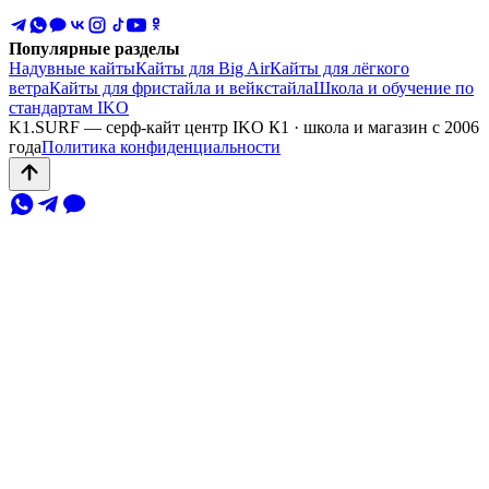
Популярные разделы
Надувные кайты
Кайты для Big Air
Кайты для лёгкого
ветра
Кайты для фристайла и вейкстайла
Школа и обучение по
стандартам IKO
K1.SURF — серф-кайт центр IKO К1 · школа и магазин с 2006
года
Политика конфиденциальности