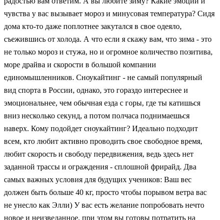
радостью вам ответим. А вы любите зиму? Какие эмоции и
чувства у вас вызывает мороз и минусовая температура? Сидя
дома кто-то даже поплотнее закутался в свое одеяло,
съежившись от холода. А что если я скажу вам, что зима - это
не только мороз и стужа, но и огромное количество позитива,
море драйва и скорости в большой компании
единомышленников. Сноукайтинг - не самый популярный
вид спорта в России, однако, это гораздо интереснее и
эмоциональнее, чем обычная езда с горы, где ты катишься
вниз несколько секунд, а потом полчаса поднимаешься
наверх. Кому подойдет сноукайтинг? Идеально подходит
всем, кто любит активно проводить свое свободное время,
любит скорость и свободу передвижения, ведь здесь нет
заданной трассы и ограждения - сплошной фрирайд. Два
самых важных условия для будущих учеников: Ваш вес
должен быть больше 40 кг, просто чтобы порывом ветра вас
не унесло как Элли) У вас есть желание попробовать нечто
новое и неизведанное, при этом вы готовы потратить на