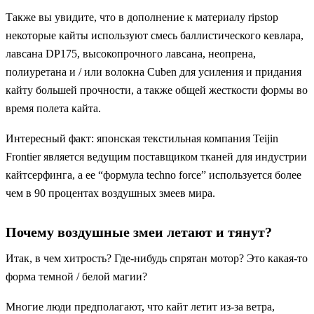
Также вы увидите, что в дополнение к материалу ripstop
некоторые кайты используют смесь баллистического кевлара,
лавсана DP175, высокопрочного лавсана, неопрена,
полиуретана и / или волокна Cuben для усиления и придания
кайту большей прочности, а также общей жесткости формы во
время полета кайта.
Интересный факт: японская текстильная компания Teijin
Frontier является ведущим поставщиком тканей для индустрии
кайтсерфинга, а ее “формула techno force” используется более
чем в 90 процентах воздушных змеев мира.
Почему воздушные змеи летают и тянут?
Итак, в чем хитрость? Где-нибудь спрятан мотор? Это какая-то
форма темной / белой магии?
Многие люди предполагают, что кайт летит из-за ветра,