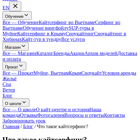
EN
Обучение
Все
—
Обучение
Кайтсерфинг во Вьетнаме
Серфинг во
Вьетнаме
Обучение вингфойлу
SUP-туры в
Муйне
Кайтсерфинг в Крыму
Сноукайтинг
Сноукайтинг в
Хибинах
Кайт-тур в тундру
Все услуги
Магазин
Все
—
Магазин
Каталог
Бренды
Акции
Архив моделей
Доставка
и оплата
Прокат
Все
—
Прокат
Муйне, Вьетнам
Крым
Сноукайт
Условия аренды
Жильё
Спа
Ветер
Блог
О школе
Все
—
О школе
О кайт-центре и история
Наша
команда
Отзывы
Фотогалерея
Вопросы и ответы
Контакты
Забронировать урок
Главная
/
Блог
/
Что такое кайтсерфинг?
Что такое кайтсерфинг?