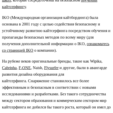
школ
, которые сосредоточены на безопасном
обучении
кайтсерфингу
.
IKO (Международная организация кайтбординга) была
основана в 2001 году с целью содействия безопасному и
устойчивому развитию кайтсерфинга посредством обучения и
пропаганды безопасных методов по всему миру (для
получения дополнительной информации о IKO,
ознакомьтесь
со страницей IKO
о компании).
На рубеже веков оригинальные бренды, такие как Wipika,
Cabrinha
,
F-ONE
, Naish,
Flysurfer
и другие, были в авангарде
развития дизайна оборудования для
кайтсерфинга. Снаряжение становилось все более
эффективным и безопасным в соответствии с новыми
исследованиями и разработками. Без такого сотрудничества
между сектором образования и коммерческим сектором мир
кайтсерфинга не добился бы такого роста, который он имел до