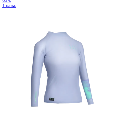
65 €
1
разм.