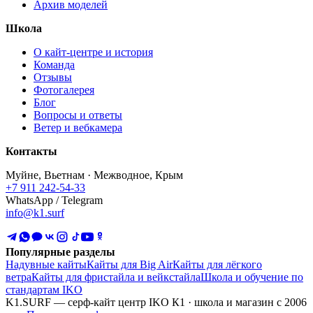
Архив моделей
Школа
О кайт-центре и история
Команда
Отзывы
Фотогалерея
Блог
Вопросы и ответы
Ветер и вебкамера
Контакты
Муйне, Вьетнам · Межводное, Крым
+7 911 242-54-33
WhatsApp / Telegram
info@k1.surf
Популярные разделы
Надувные кайты
Кайты для Big Air
Кайты для лёгкого
ветра
Кайты для фристайла и вейкстайла
Школа и обучение по
стандартам IKO
K1.SURF — серф-кайт центр IKO К1 · школа и магазин с 2006