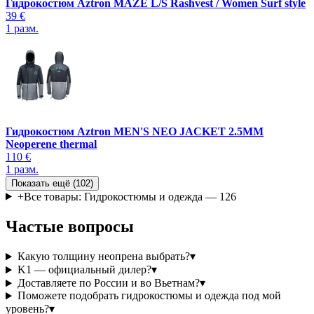
Гидрокостюм Aztron MAZE L/S Rashvest / Women Surf style
39 €
1
разм.
Гидрокостюм Aztron MEN'S NEO JACKET 2.5MM
Neoperene thermal
110 €
1
разм.
Показать ещё (
102
)
+
Все товары: Гидрокостюмы и одежда
—
126
Частые вопросы
Какую толщину неопрена выбрать?
▾
K1 — официальный дилер?
▾
Доставляете по России и во Вьетнам?
▾
Поможете подобрать гидрокостюмы и одежда под мой
уровень?
▾