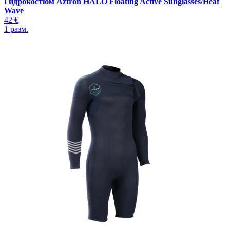
Гидрокостюм Aztron HALO Floating Active Sunglasses/Heat
Wave
42 €
1
разм.