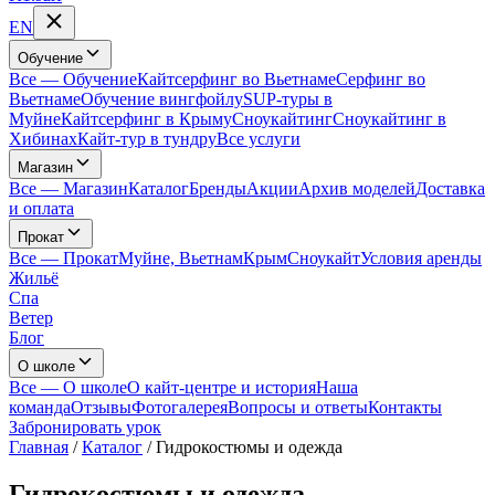
EN
Обучение
Все
—
Обучение
Кайтсерфинг во Вьетнаме
Серфинг во
Вьетнаме
Обучение вингфойлу
SUP-туры в
Муйне
Кайтсерфинг в Крыму
Сноукайтинг
Сноукайтинг в
Хибинах
Кайт-тур в тундру
Все услуги
Магазин
Все
—
Магазин
Каталог
Бренды
Акции
Архив моделей
Доставка
и оплата
Прокат
Все
—
Прокат
Муйне, Вьетнам
Крым
Сноукайт
Условия аренды
Жильё
Спа
Ветер
Блог
О школе
Все
—
О школе
О кайт-центре и история
Наша
команда
Отзывы
Фотогалерея
Вопросы и ответы
Контакты
Забронировать урок
Главная
/
Каталог
/
Гидрокостюмы и одежда
Гидрокостюмы и одежда