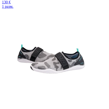
130 €
1
разм.