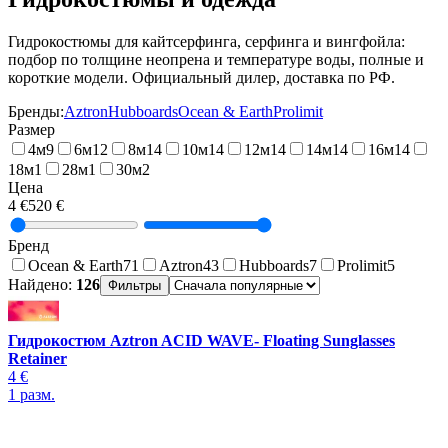
Гидрокостюмы для кайтсерфинга, серфинга и вингфойла:
подбор по толщине неопрена и температуре воды, полные и
короткие модели. Официальный дилер, доставка по РФ.
Бренды:
Aztron
Hubboards
Ocean & Earth
Prolimit
Размер
4м
9
6м
12
8м
14
10м
14
12м
14
14м
14
16м
14
18м
1
28м
1
30м
2
Цена
4 €
520 €
Бренд
Ocean & Earth
71
Aztron
43
Hubboards
7
Prolimit
5
Найдено:
126
Фильтры
Гидрокостюм Aztron ACID WAVE- Floating Sunglasses
Retainer
4 €
1
разм.