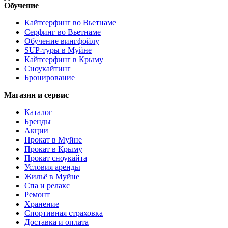
Обучение
Кайтсерфинг во Вьетнаме
Серфинг во Вьетнаме
Обучение вингфойлу
SUP-туры в Муйне
Кайтсерфинг в Крыму
Сноукайтинг
Бронирование
Магазин и сервис
Каталог
Бренды
Акции
Прокат в Муйне
Прокат в Крыму
Прокат сноукайта
Условия аренды
Жильё в Муйне
Спа и релакс
Ремонт
Хранение
Спортивная страховка
Доставка и оплата