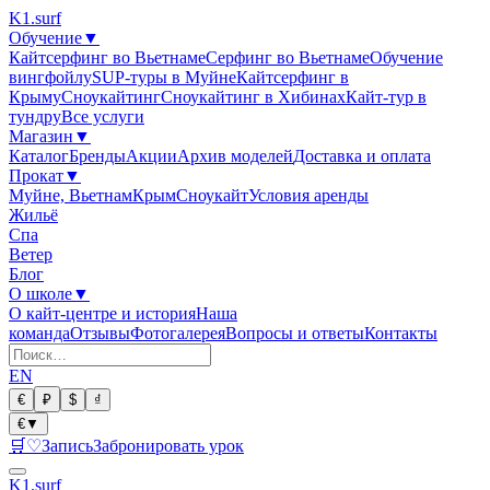
K1
.surf
Обучение
▼
Кайтсерфинг во Вьетнаме
Серфинг во Вьетнаме
Обучение
вингфойлу
SUP-туры в Муйне
Кайтсерфинг в
Крыму
Сноукайтинг
Сноукайтинг в Хибинах
Кайт-тур в
тундру
Все услуги
Магазин
▼
Каталог
Бренды
Акции
Архив моделей
Доставка и оплата
Прокат
▼
Муйне, Вьетнам
Крым
Сноукайт
Условия аренды
Жильё
Спа
Ветер
Блог
О школе
▼
О кайт-центре и история
Наша
команда
Отзывы
Фотогалерея
Вопросы и ответы
Контакты
EN
€
₽
$
₫
€
▼
🛒
♡
Запись
Забронировать урок
K1
.surf