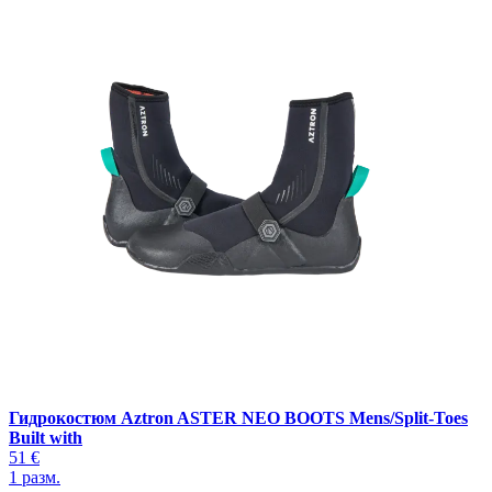
Гидрокостюм Aztron ASTER NEO BOOTS Mens/Split-Toes
Built with
51 €
1
разм.