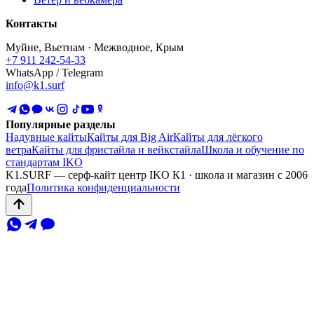
Контакты
Муйне, Вьетнам · Межводное, Крым
+7 911 242-54-33
WhatsApp / Telegram
info@k1.surf
Популярные разделы
Надувные кайты
Кайты для Big Air
Кайты для лёгкого
ветра
Кайты для фристайла и вейкстайла
Школа и обучение по
стандартам IKO
K1.SURF — серф-кайт центр IKO К1 · школа и магазин с 2006
года
Политика конфиденциальности