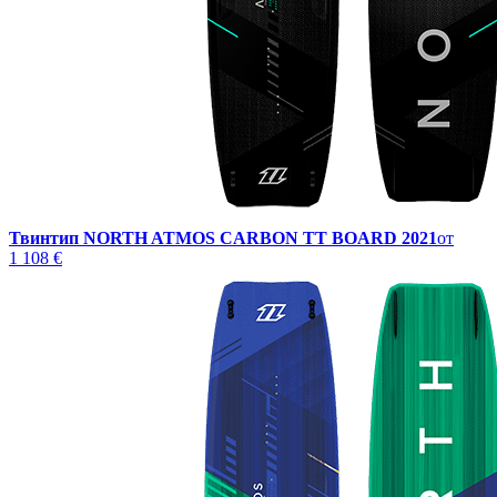
Твинтип NORTH ATMOS CARBON TT BOARD 2021
от
1 108 €