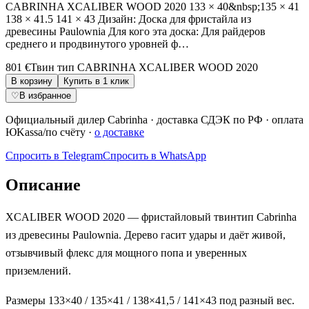
CABRINHA XCALIBER WOOD 2020 133 × 40&nbsp;135 × 41
138 × 41.5 141 × 43 Дизайн: Доска для фристайла из
древесины Paulownia Для кого эта доска: Для райдеров
среднего и продвинутого уровней ф…
801 €
Твин тип CABRINHA XCALIBER WOOD 2020
В корзину
Купить в 1 клик
♡
В избранное
Официальный дилер
Cabrinha
·
доставка СДЭК по РФ
· оплата
ЮKassa/по счёту ·
о доставке
Спросить в Telegram
Спросить в WhatsApp
Описание
XCALIBER WOOD 2020 — фристайловый твинтип Cabrinha
из древесины Paulownia. Дерево гасит удары и даёт живой,
отзывчивый флекс для мощного попа и уверенных
приземлений.
Размеры 133×40 / 135×41 / 138×41,5 / 141×43 под разный вес.