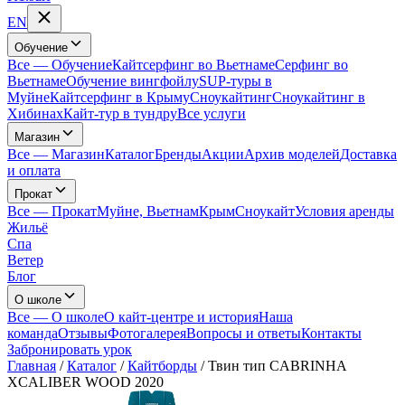
EN
Обучение
Все
—
Обучение
Кайтсерфинг во Вьетнаме
Серфинг во
Вьетнаме
Обучение вингфойлу
SUP-туры в
Муйне
Кайтсерфинг в Крыму
Сноукайтинг
Сноукайтинг в
Хибинах
Кайт-тур в тундру
Все услуги
Магазин
Все
—
Магазин
Каталог
Бренды
Акции
Архив моделей
Доставка
и оплата
Прокат
Все
—
Прокат
Муйне, Вьетнам
Крым
Сноукайт
Условия аренды
Жильё
Спа
Ветер
Блог
О школе
Все
—
О школе
О кайт-центре и история
Наша
команда
Отзывы
Фотогалерея
Вопросы и ответы
Контакты
Забронировать урок
Главная
/
Каталог
/
Кайтборды
/
Твин тип CABRINHA
XCALIBER WOOD 2020