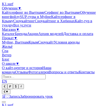
K1
.surf
Обучение
▼
Кайтсерфинг во Вьетнаме
Серфинг во Вьетнаме
Обучение
вингфойлу
SUP-туры в Муйне
Кайтсерфинг в
Крыму
Сноукайтинг
Сноукайтинг в Хибинах
Кайт-тур в
тундру
Все услуги
Магазин
▼
Каталог
Бренды
Акции
Архив моделей
Доставка и оплата
Прокат
▼
Муйне, Вьетнам
Крым
Сноукайт
Условия аренды
Жильё
Спа
Ветер
Блог
О школе
▼
О кайт-центре и история
Наша
команда
Отзывы
Фотогалерея
Вопросы и ответы
Контакты
EN
€
₽
$
₫
€
▼
🛒
♡
Запись
Забронировать урок
K1
.surf