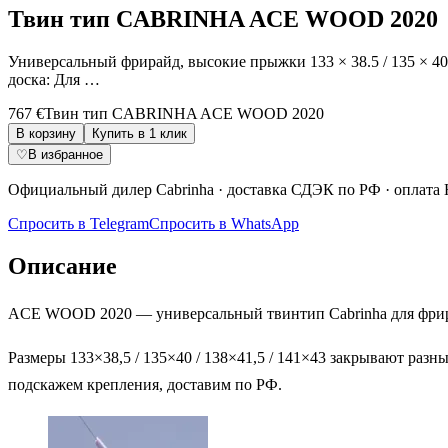
Твин тип CABRINHA ACE WOOD 2020
Универсальный фрирайд, высокие прыжки 133 × 38.5 / 135 × 40 
доска: Для …
767 €
Твин тип CABRINHA ACE WOOD 2020
В корзину
Купить в 1 клик
♡
В избранное
Официальный дилер
Cabrinha
·
доставка СДЭК по РФ
· оплата 
Спросить в Telegram
Спросить в WhatsApp
Описание
ACE WOOD 2020 — универсальный твинтип Cabrinha для фрира
Размеры 133×38,5 / 135×40 / 138×41,5 / 141×43 закрывают разн
подскажем крепления, доставим по РФ.