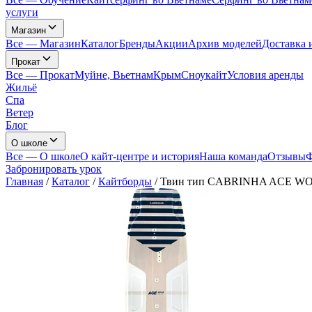
услуги
Магазин
Все
—
Магазин
Каталог
Бренды
Акции
Архив моделей
Доставка 
Прокат
Все
—
Прокат
Муйне, Вьетнам
Крым
Сноукайт
Условия аренды
Жильё
Спа
Ветер
Блог
О школе
Все
—
О школе
О кайт-центре и история
Наша команда
Отзывы
Ф
Забронировать урок
Главная
/
Каталог
/
Кайтборды
/
Твин тип CABRINHA ACE WO