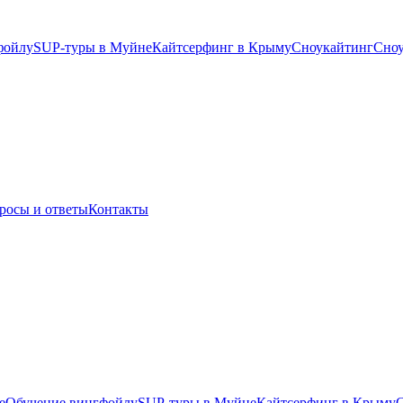
фойлу
SUP-туры в Муйне
Кайтсерфинг в Крыму
Сноукайтинг
Сноу
росы и ответы
Контакты
е
Обучение вингфойлу
SUP-туры в Муйне
Кайтсерфинг в Крыму