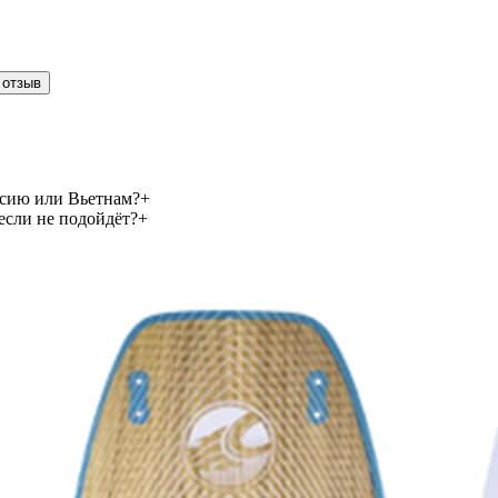
 отзыв
сию или Вьетнам?
+
сли не подойдёт?
+