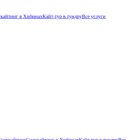
кайтинг в Хибинах
Кайт-тур в тундру
Все услуги
Сноукайтинг
Сноукайтинг в Хибинах
Кайт-тур в тундру
Все