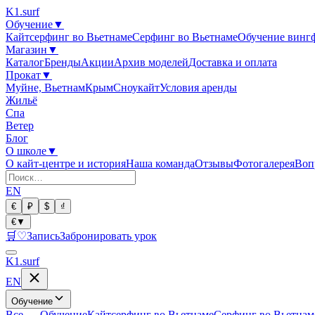
K1
.surf
Обучение
▼
Кайтсерфинг во Вьетнаме
Серфинг во Вьетнаме
Обучение винг
Магазин
▼
Каталог
Бренды
Акции
Архив моделей
Доставка и оплата
Прокат
▼
Муйне, Вьетнам
Крым
Сноукайт
Условия аренды
Жильё
Спа
Ветер
Блог
О школе
▼
О кайт-центре и история
Наша команда
Отзывы
Фотогалерея
Воп
EN
€
₽
$
₫
€
▼
🛒
♡
Запись
Забронировать урок
K1
.surf
EN
Обучение
Все
—
Обучение
Кайтсерфинг во Вьетнаме
Серфинг во Вьетнам