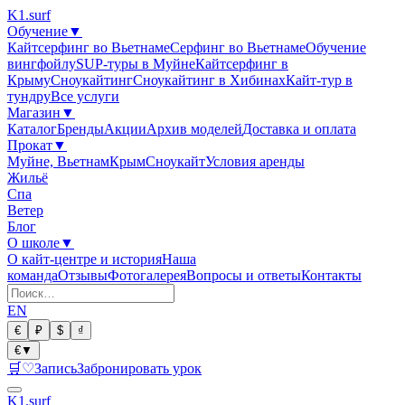
K1
.surf
Обучение
▼
Кайтсерфинг во Вьетнаме
Серфинг во Вьетнаме
Обучение
вингфойлу
SUP-туры в Муйне
Кайтсерфинг в
Крыму
Сноукайтинг
Сноукайтинг в Хибинах
Кайт-тур в
тундру
Все услуги
Магазин
▼
Каталог
Бренды
Акции
Архив моделей
Доставка и оплата
Прокат
▼
Муйне, Вьетнам
Крым
Сноукайт
Условия аренды
Жильё
Спа
Ветер
Блог
О школе
▼
О кайт-центре и история
Наша
команда
Отзывы
Фотогалерея
Вопросы и ответы
Контакты
EN
€
₽
$
₫
€
▼
🛒
♡
Запись
Забронировать урок
K1
.surf