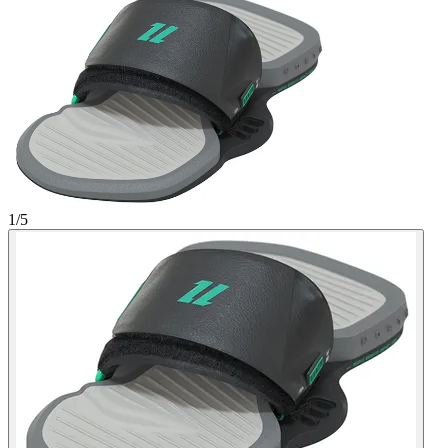
1
/
5