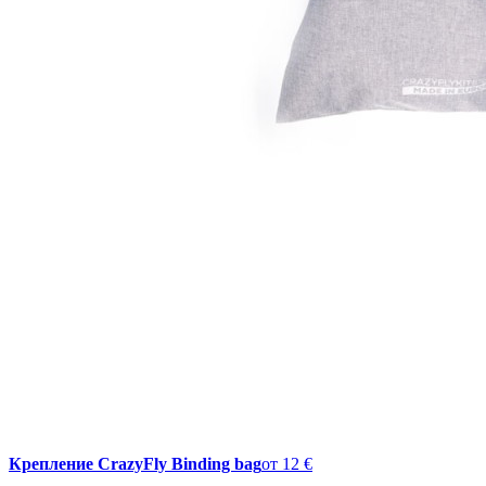
Крепление CrazyFly Binding bag
от
12 €