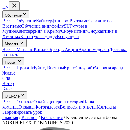
EN
Обучение
Все
—
Обучение
Кайтсерфинг во Вьетнаме
Серфинг во
Вьетнаме
Обучение вингфойлу
SUP-туры в
Муйне
Кайтсерфинг в Крыму
Сноукайтинг
Сноукайтинг в
Хибинах
Кайт-тур в тундру
Все услуги
Магазин
Все
—
Магазин
Каталог
Бренды
Акции
Архив моделей
Доставка
и оплата
Прокат
Все
—
Прокат
Муйне, Вьетнам
Крым
Сноукайт
Условия аренды
Жильё
Спа
Ветер
Блог
О школе
Все
—
О школе
О кайт-центре и история
Наша
команда
Отзывы
Фотогалерея
Вопросы и ответы
Контакты
Забронировать урок
Главная
/
Каталог
/
Крепления
/
Крепление для кайтборда
NORTH FLEX TT BINDINGS 2020