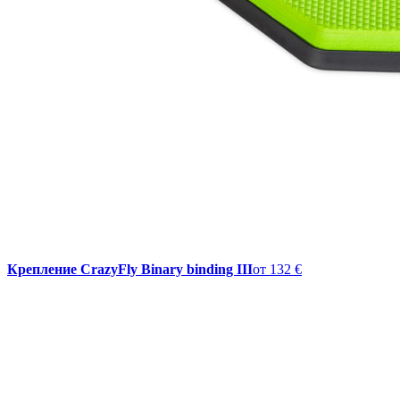
Крепление CrazyFly Binary binding III
от
132 €