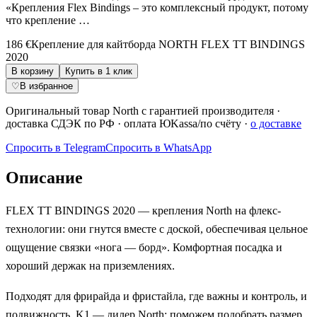
«Крепления Flex Bindings – это комплексный продукт, потому
что крепление …
186 €
Крепление для кайтборда NORTH FLEX TT BINDINGS
2020
В корзину
Купить в 1 клик
♡
В избранное
Оригинальный товар North с гарантией производителя
·
доставка СДЭК по РФ
· оплата ЮKassa/по счёту ·
о доставке
Спросить в Telegram
Спросить в WhatsApp
Описание
FLEX TT BINDINGS 2020 — крепления North на флекс-
технологии: они гнутся вместе с доской, обеспечивая цельное
ощущение связки «нога — борд». Комфортная посадка и
хороший держак на приземлениях.
Подходят для фрирайда и фристайла, где важны и контроль, и
подвижность. K1 — дилер North: поможем подобрать размер