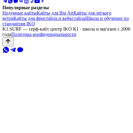
Популярные разделы
Надувные кайты
Кайты для Big Air
Кайты для лёгкого
ветра
Кайты для фристайла и вейкстайла
Школа и обучение по
стандартам IKO
K1.SURF — серф-кайт центр IKO К1 · школа и магазин с 2006
года
Политика конфиденциальности