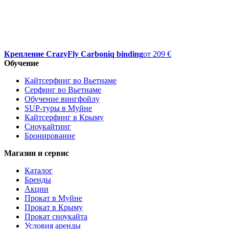
Крепление CrazyFly Carboniq binding
от
209 €
Обучение
Кайтсерфинг во Вьетнаме
Серфинг во Вьетнаме
Обучение вингфойлу
SUP-туры в Муйне
Кайтсерфинг в Крыму
Сноукайтинг
Бронирование
Магазин и сервис
Каталог
Бренды
Акции
Прокат в Муйне
Прокат в Крыму
Прокат сноукайта
Условия аренды