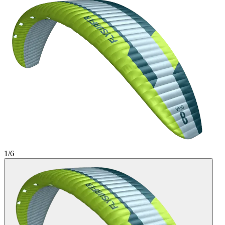
1
/
6