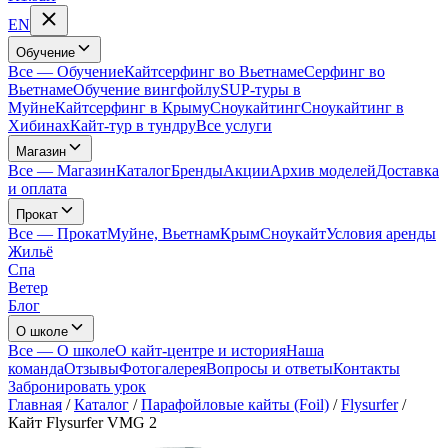
EN
Обучение
Все
—
Обучение
Кайтсерфинг во Вьетнаме
Серфинг во
Вьетнаме
Обучение вингфойлу
SUP-туры в
Муйне
Кайтсерфинг в Крыму
Сноукайтинг
Сноукайтинг в
Хибинах
Кайт-тур в тундру
Все услуги
Магазин
Все
—
Магазин
Каталог
Бренды
Акции
Архив моделей
Доставка
и оплата
Прокат
Все
—
Прокат
Муйне, Вьетнам
Крым
Сноукайт
Условия аренды
Жильё
Спа
Ветер
Блог
О школе
Все
—
О школе
О кайт-центре и история
Наша
команда
Отзывы
Фотогалерея
Вопросы и ответы
Контакты
Забронировать урок
Главная
/
Каталог
/
Парафойловые кайты (Foil)
/
Flysurfer
/
Кайт Flysurfer VMG 2