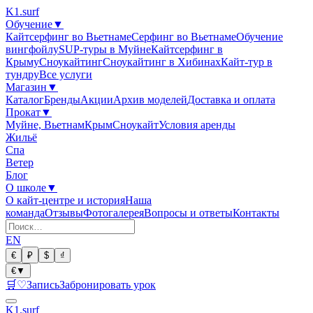
K1
.surf
Обучение
▼
Кайтсерфинг во Вьетнаме
Серфинг во Вьетнаме
Обучение
вингфойлу
SUP-туры в Муйне
Кайтсерфинг в
Крыму
Сноукайтинг
Сноукайтинг в Хибинах
Кайт-тур в
тундру
Все услуги
Магазин
▼
Каталог
Бренды
Акции
Архив моделей
Доставка и оплата
Прокат
▼
Муйне, Вьетнам
Крым
Сноукайт
Условия аренды
Жильё
Спа
Ветер
Блог
О школе
▼
О кайт-центре и история
Наша
команда
Отзывы
Фотогалерея
Вопросы и ответы
Контакты
EN
€
₽
$
₫
€
▼
🛒
♡
Запись
Забронировать урок
K1
.surf