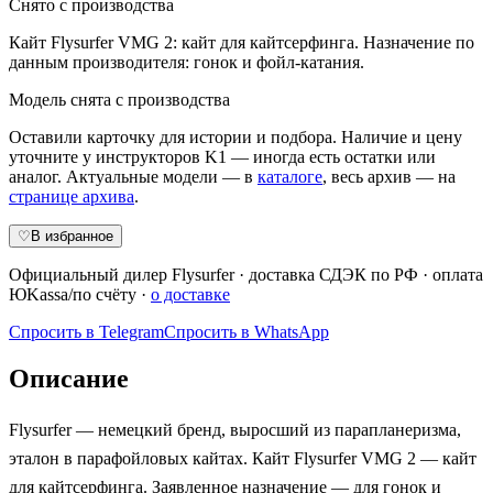
Снято с производства
Кайт Flysurfer VMG 2: кайт для кайтсерфинга. Назначение по
данным производителя: гонок и фойл-катания.
Модель снята с производства
Оставили карточку для истории и подбора. Наличие и цену
уточните у инструкторов K1 — иногда есть остатки или
аналог. Актуальные модели — в
каталоге
, весь архив — на
странице архива
.
♡
В избранное
Официальный дилер
Flysurfer
·
доставка СДЭК по РФ
· оплата
ЮKassa/по счёту ·
о доставке
Спросить в Telegram
Спросить в WhatsApp
Описание
Flysurfer — немецкий бренд, выросший из парапланеризма,
эталон в парафойловых кайтах. Кайт Flysurfer VMG 2 — кайт
для кайтсерфинга. Заявленное назначение — для гонок и