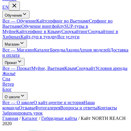
EN
Обучение
Все
—
Обучение
Кайтсерфинг во Вьетнаме
Серфинг во
Вьетнаме
Обучение вингфойлу
SUP-туры в
Муйне
Кайтсерфинг в Крыму
Сноукайтинг
Сноукайтинг в
Хибинах
Кайт-тур в тундру
Все услуги
Магазин
Все
—
Магазин
Каталог
Бренды
Акции
Архив моделей
Доставка
и оплата
Прокат
Все
—
Прокат
Муйне, Вьетнам
Крым
Сноукайт
Условия аренды
Жильё
Спа
Ветер
Блог
О школе
Все
—
О школе
О кайт-центре и история
Наша
команда
Отзывы
Фотогалерея
Вопросы и ответы
Контакты
Забронировать урок
Главная
/
Каталог
/
Гибридные кайты
/
Кайт NORTH REACH
2020