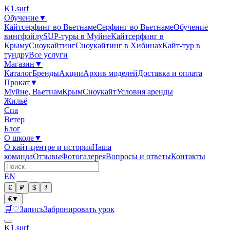
K1
.surf
Обучение
▼
Кайтсерфинг во Вьетнаме
Серфинг во Вьетнаме
Обучение
вингфойлу
SUP-туры в Муйне
Кайтсерфинг в
Крыму
Сноукайтинг
Сноукайтинг в Хибинах
Кайт-тур в
тундру
Все услуги
Магазин
▼
Каталог
Бренды
Акции
Архив моделей
Доставка и оплата
Прокат
▼
Муйне, Вьетнам
Крым
Сноукайт
Условия аренды
Жильё
Спа
Ветер
Блог
О школе
▼
О кайт-центре и история
Наша
команда
Отзывы
Фотогалерея
Вопросы и ответы
Контакты
EN
€
₽
$
₫
€
▼
🛒
♡
Запись
Забронировать урок
K1
.surf