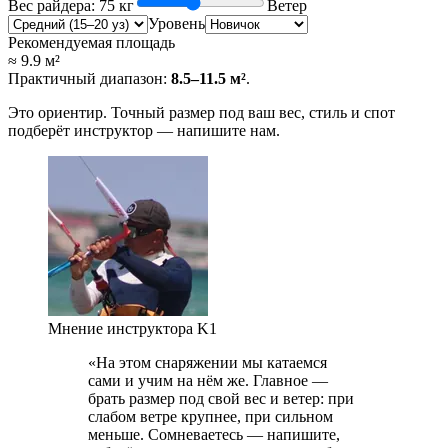
Вес райдера
:
75
кг
Ветер
Уровень
Рекомендуемая площадь
≈
9.9
м²
Практичный диапазон
:
8.5
–
11.5
м²
.
Это ориентир. Точный размер под ваш вес, стиль и спот
подберёт инструктор — напишите нам.
Мнение инструктора K1
«На этом снаряжении мы катаемся
сами и учим на нём же. Главное —
брать размер под свой вес и ветер: при
слабом ветре крупнее, при сильном
меньше. Сомневаетесь — напишите,