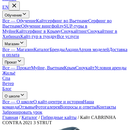
EN
Обучение
Все
—
Обучение
Кайтсерфинг во Вьетнаме
Серфинг во
Вьетнаме
Обучение вингфойлу
SUP-туры в
Муйне
Кайтсерфинг в Крыму
Сноукайтинг
Сноукайтинг в
Хибинах
Кайт-тур в тундру
Все услуги
Магазин
Все
—
Магазин
Каталог
Бренды
Акции
Архив моделей
Доставка
и оплата
Прокат
Все
—
Прокат
Муйне, Вьетнам
Крым
Сноукайт
Условия аренды
Жильё
Спа
Ветер
Блог
О школе
Все
—
О школе
О кайт-центре и история
Наша
команда
Отзывы
Фотогалерея
Вопросы и ответы
Контакты
Забронировать урок
Главная
/
Каталог
/
Гибридные кайты
/
Кайт CABRINHA
CONTRA 2021 3 STRUT