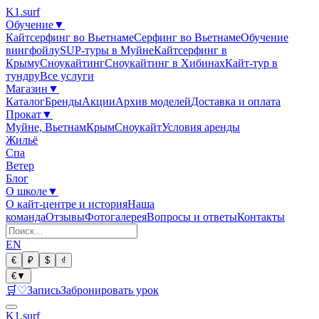
K1
.surf
Обучение
▼
Кайтсерфинг во Вьетнаме
Серфинг во Вьетнаме
Обучение
вингфойлу
SUP-туры в Муйне
Кайтсерфинг в
Крыму
Сноукайтинг
Сноукайтинг в Хибинах
Кайт-тур в
тундру
Все услуги
Магазин
▼
Каталог
Бренды
Акции
Архив моделей
Доставка и оплата
Прокат
▼
Муйне, Вьетнам
Крым
Сноукайт
Условия аренды
Жильё
Спа
Ветер
Блог
О школе
▼
О кайт-центре и история
Наша
команда
Отзывы
Фотогалерея
Вопросы и ответы
Контакты
EN
€
₽
$
₫
€
▼
🛒
♡
Запись
Забронировать урок
K1
.surf