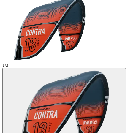
1
/
3