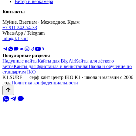
Ветер и вебкамера
Контакты
Муйне, Вьетнам · Межводное, Крым
+7 911 242-54-33
WhatsApp / Telegram
info@k1.surf
Популярные разделы
Надувные кайты
Кайты для Big Air
Кайты для лёгкого
ветра
Кайты для фристайла и вейкстайла
Школа и обучение по
стандартам IKO
K1.SURF — серф-кайт центр IKO К1 · школа и магазин с 2006
года
Политика конфиденциальности