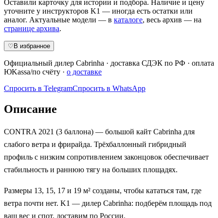
Оставили карточку для истории и подбора. Наличие и цену
уточните у инструкторов K1 — иногда есть остатки или
аналог. Актуальные модели — в
каталоге
, весь архив — на
странице архива
.
♡
В избранное
Официальный дилер
Cabrinha
·
доставка СДЭК по РФ
· оплата
ЮKassa/по счёту ·
о доставке
Спросить в Telegram
Спросить в WhatsApp
Описание
CONTRA 2021 (3 баллона) — большой кайт Cabrinha для
слабого ветра и фрирайда. Трёхбаллонный гибридный
профиль с низким сопротивлением законцовок обеспечивает
стабильность и раннюю тягу на больших площадях.
Размеры 13, 15, 17 и 19 м² созданы, чтобы кататься там, где
ветра почти нет. K1 — дилер Cabrinha: подберём площадь под
ваш вес и спот, доставим по России.