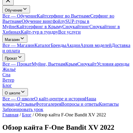
Обучение
Все
—
Обучение
Кайтсерфинг во Вьетнаме
Серфинг во
Вьетнаме
Обучение вингфойлу
SUP-туры в
Муйне
Кайтсерфинг в Крыму
Сноукайтинг
Сноукайтинг в
Хибинах
Кайт-тур в тундру
Все услуги
Магазин
Все
—
Магазин
Каталог
Бренды
Акции
Архив моделей
Доставка
и оплата
Прокат
Все
—
Прокат
Муйне, Вьетнам
Крым
Сноукайт
Условия аренды
Жильё
Спа
Ветер
Блог
О школе
Все
—
О школе
О кайт-центре и история
Наша
команда
Отзывы
Фотогалерея
Вопросы и ответы
Контакты
Забронировать урок
Главная
/
Блог
/
Обзор кайта F-One Bandit XV 2022
Обзор кайта F-One Bandit XV 2022