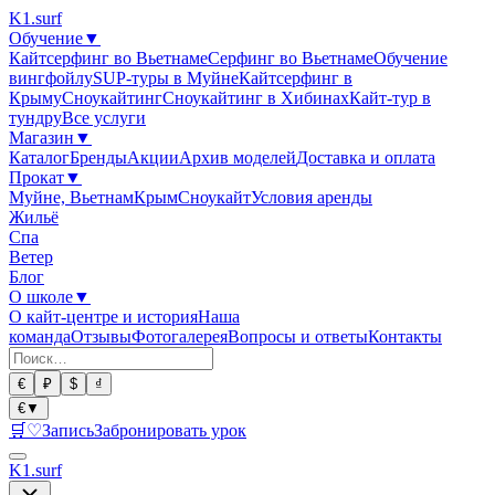
K1
.surf
Обучение
▼
Кайтсерфинг во Вьетнаме
Серфинг во Вьетнаме
Обучение
вингфойлу
SUP-туры в Муйне
Кайтсерфинг в
Крыму
Сноукайтинг
Сноукайтинг в Хибинах
Кайт-тур в
тундру
Все услуги
Магазин
▼
Каталог
Бренды
Акции
Архив моделей
Доставка и оплата
Прокат
▼
Муйне, Вьетнам
Крым
Сноукайт
Условия аренды
Жильё
Спа
Ветер
Блог
О школе
▼
О кайт-центре и история
Наша
команда
Отзывы
Фотогалерея
Вопросы и ответы
Контакты
€
₽
$
₫
€
▼
🛒
♡
Запись
Забронировать урок
K1
.surf