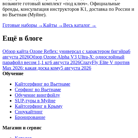
возьмите готовый комплект «под ключ». Официальные
бренды, консультация инструкторов K1, доставка по России и
во Вьетнам (Муйне).
Готовые наборы
→
Кайты
→
Весь каталог
→
Ещё в блоге
Обзор кайта Ozone Reflex: универсал с характером бигэйра
6
августа 2026
Обзор Ozone Alpha V3 Ultra-X: однослойный
парафойл весом 1,1 кг
6 августа 2026
CrazyFly Elite V против
Max 2026: какая доска кому
5 августа 2026
Обучение
Кайтсерфинг во Вьетнаме
Серфинг во Вьетнаме
Обучение вингфойлу
SUP-туры в Муйне
Кайтсерфинг в Крыму
Сноукайтинг
Бронирование
Магазин и сервис