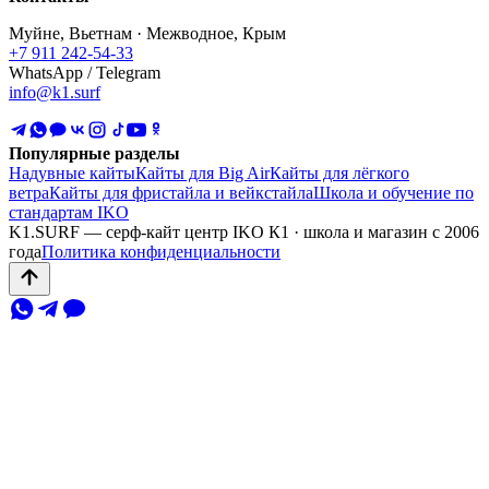
Муйне, Вьетнам · Межводное, Крым
+7 911 242-54-33
WhatsApp / Telegram
info@k1.surf
Популярные разделы
Надувные кайты
Кайты для Big Air
Кайты для лёгкого
ветра
Кайты для фристайла и вейкстайла
Школа и обучение по
стандартам IKO
K1.SURF — серф-кайт центр IKO К1 · школа и магазин с 2006
года
Политика конфиденциальности